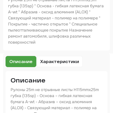
Шпатлевка
губка (135sp) " Основа - гибкая латексная бумага
А-wt " Абразив - оксид алюминия (ALOX) "
Маскировочные материалы
Связующий материал - полимер на полимере "
Очищающая глина
Покрытие - частично открытое " Специальное
пылеотталкивающее покрытие Назначение
Грунты
ремонт автомобиля, шлифовка различных
поверхностей
Оборудование шлифовальное
Подложка промежуточная
Описание
Характеристики
Ёмкость
Клейкие листы
Описание
Герметики
Рулоны 25m не отрывные листы H115mmx25m
Крышка для ёмкости
губка (135sp) - Основа – гибкая латексная
бумага А-wt - Абразив – оксид алюминия
Материалы для вклейки стекол
(ALOX) - Связующий материал - полимер на
Лаки