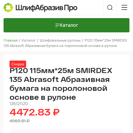
Каталог
Главная
Каталог
Шлифовальные рулоны
P120 115мм*25м SMIRDEX
Шлифовальные круги и полоски
О компании
135 Abrasoft Абразивная бумага на поролоновой основе в рулоне
Доставка и оплата
Шлифовальные рулоны
Прайс-листы
Контакты
Скидка
+7 (925) 101-69-43
Шлифовальные губки
Задать вопрос
P120 115мм*25м SMIRDEX
135 Abrasoft Абразивная
Полировальные круги и пасты
бумага на поролоновой
Нетканые абразивные материалы
основе в рулоне
Инструменты
135121120
4472.83 ₽
Отвердители
4969.81 ₽
Малярный инструмент