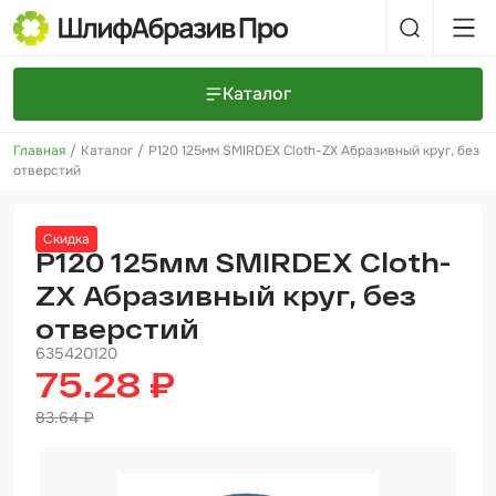
Каталог
Главная
Каталог
P120 125мм SMIRDEX Cloth-ZX Абразивный круг, без
Шлифовальные круги и полоски
О компании
отверстий
Доставка и оплата
Шлифовальные рулоны
Прайс-листы
Контакты
Скидка
+7 (925) 101-69-43
Шлифовальные губки
Задать вопрос
P120 125мм SMIRDEX Cloth-
ZX Абразивный круг, без
Полировальные круги и пасты
отверстий
Нетканые абразивные материалы
635420120
75.28 ₽
Инструменты
83.64 ₽
Отвердители
Малярный инструмент