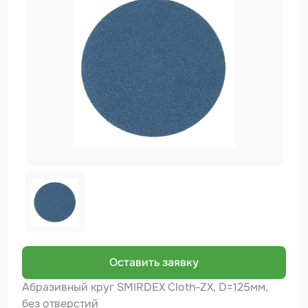
Биндер
Краскопульты и Аэрографы
Добавки
Шлифовальные ленты
Армирующие материалы
Аэрозольные продукты
Защитное покрытие
Отрезные круги
Разбавитель
Средства индивидуальной защиты
Оставить заявку
Протирочные материалы
Абразивный круг SMIRDEX Cloth-ZX, D=125мм,
без отверстий