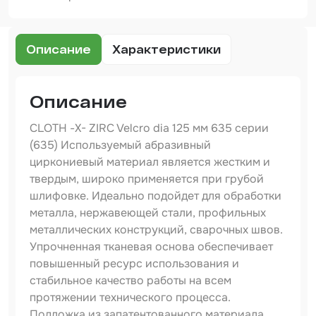
Шпатлевка
Маскировочные материалы
Описание
Характеристики
Очищающая глина
Грунты
Описание
Оборудование шлифовальное
CLOTH -X- ZIRC Velcro dia 125 мм 635 серии
(635) Используемый абразивный
Подложка промежуточная
циркониевый материал является жестким и
Ёмкость
твердым, широко применяется при грубой
шлифовке. Идеально подойдет для обработки
Клейкие листы
металла, нержавеющей стали, профильных
металлических конструкций, сварочных швов.
Герметики
Упрочненная тканевая основа обеспечивает
Крышка для ёмкости
повышенный ресурс использования и
стабильное качество работы на всем
Материалы для вклейки стекол
протяжении технического процесса.
Подложка из запатентованного материала
Лаки