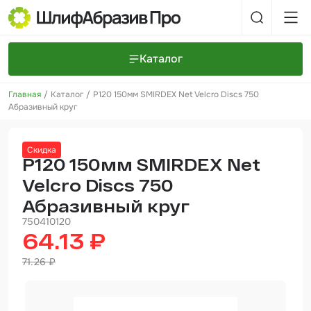
Каталог
Главная
Каталог
P120 150мм SMIRDEX Net Velcro Discs 750
Шлифовальные круги и полоски
О компании
Абразивный круг
Доставка и оплата
Шлифовальные рулоны
Прайс-листы
Контакты
Скидка
+7 (925) 101-69-43
Шлифовальные губки
Задать вопрос
P120 150мм SMIRDEX Net
Velcro Discs 750
Полировальные круги и пасты
Абразивный круг
Нетканые абразивные материалы
750410120
64.13 ₽
Инструменты
71.26 ₽
Отвердители
Малярный инструмент