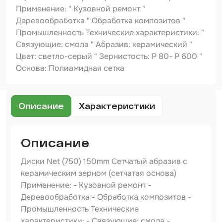
Шпатлевка
Применение: " Кузовной ремонт "
Деревообработка " Обработка композитов "
Маскировочные материалы
Промышленность Технические характеристики: "
Очищающая глина
Связующие: смола " Абразив: керамический "
Цвет: светло-серый " Зернистость: P 80- Р 600 "
Грунты
Основа: Полиамидная сетка
Оборудование шлифовальное
Подложка промежуточная
Описание
Характеристики
Ёмкость
Описание
Клейкие листы
Диски Net (750) 150mm Сетчатый абразив с
Герметики
керамическим зерном (сетчатая основа)
Крышка для ёмкости
Применение: - Кузовной ремонт -
Деревообработка - Обработка композитов -
Материалы для вклейки стекол
Промышленность Технические
характеристики: - Связующие: смола -
Лаки