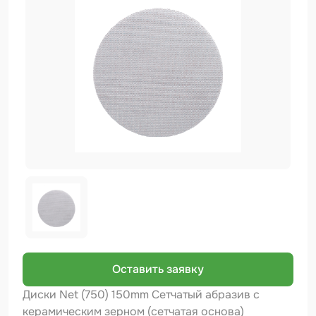
Биндер
Краскопульты и Аэрографы
Добавки
Шлифовальные ленты
Армирующие материалы
Аэрозольные продукты
Защитное покрытие
Отрезные круги
Разбавитель
Средства индивидуальной защиты
Оставить заявку
Протирочные материалы
Диски Net (750) 150mm Сетчатый абразив с
керамическим зерном (сетчатая основа)