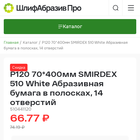
Каталог
Главная
Каталог
P120 70*400мм SMIRDEX 510 White Абразивная
Шлифовальные круги и полоски
О компании
бумага в полосках, 14 отверстий
Доставка и оплата
Шлифовальные рулоны
Прайс-листы
Контакты
Скидка
+7 (925) 101-69-43
Шлифовальные губки
Задать вопрос
P120 70*400мм SMIRDEX
510 White Абразивная
Полировальные круги и пасты
бумага в полосках, 14
Нетканые абразивные материалы
отверстий
Инструменты
510441120
66.77 ₽
Отвердители
74.19 ₽
Малярный инструмент