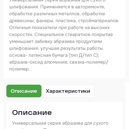
Шпатлевка
шлифования. Применяется в авторемонте,
обработке различных металлов, обработке
Маскировочные материалы
древесины, фанеры, пластика, стройматериалов.
Очищающая глина
Отличные показатели при работе на высоких
скоростях. Специальное стеаратное покрытие
Грунты
уменьшает забивку абразива продуктами
шлифования, улучшая результаты работы.
Оборудование шлифовальное
основа- латексная бумага (тип Д/тип С);
Подложка промежуточная
абразив-оксид алюминия; связка-полимер/
полимер.
Ёмкость
Клейкие листы
Описание
Характеристики
Герметики
Крышка для ёмкости
Описание
Материалы для вклейки стекол
Универсальная серия абразива для сухого
Лаки