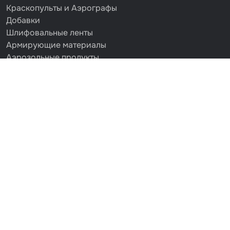
Краскопульты и Аэрографы
Добавки
Шлифовальные ленты
Армирующие материалы
Аэрозольные продукты
Защитное покрытие
Отрезные круги
Разбавитель
Средства индивидуальной защиты
Протирочные материалы
Шпатлевка
Маскировочные материалы
Очищающая глина
Грунты
Оборудование шлифовальное
Подложка промежуточная
Ёмкость
Клейкие листы
Герметики