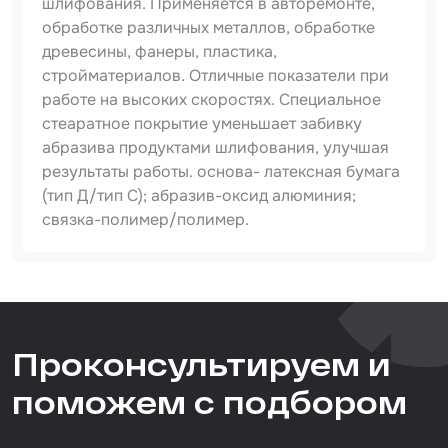
шлифования. Применяется в авторемонте,
обработке различных металлов, обработке
Набор для вклейки стёкол
древесины, фанеры, пластика,
стройматериалов. Отличные показатели при
Автоэмали
работе на высоких скоростях. Специальное
стеаратное покрытие уменьшает забивку
абразива продуктами шлифования, улучшая
результаты работы. основа- латексная бумага
(тип Д/тип С); абразив-оксид алюминия;
связка-полимер/полимер.
Артикул
510441120
Размер / диаметр / объём
Проконсультируем и
70мм*420мм
поможем с подбором