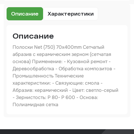
Шпатлевка
Описание
Характеристики
Маскировочные материалы
Очищающая глина
Описание
Грунты
Полоски Net (750) 70х400mm Сетчатый
Оборудование шлифовальное
абразив с керамическим зерном (сетчатая
основа) Применение: - Кузовной ремонт -
Подложка промежуточная
Деревообработка - Обработка композитов -
Ёмкость
Промышленность Технические
характеристики: - Связующие: смола -
Клейкие листы
Абразив: керамический - Цвет: светло-серый
- Зернистость: P 80- Р 600 - Основа:
Герметики
Полиамидная сетка
Крышка для ёмкости
Материалы для вклейки стекол
Артикул
750440120
Лаки