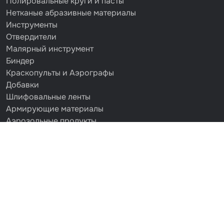
Полировальные круги и пасты
Нетканые абразивные материалы
Инструменты
Отвердители
Малярный инструмент
Биндер
Краскопульты и Аэрографы
Добавки
Шлифовальные ленты
Армирующие материалы
Аэрозольные продукты
Защитное покрытие
Отрезные круги
Разбавитель
Средства индивидуальной защиты
Протирочные материалы
Шпатлевка
Маскировочные материалы
Очищающая глина