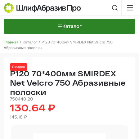
Каталог
Главная
Каталог
P120 70*400мм SMIRDEX Net Velcro 750
Шлифовальные круги и полоски
О компании
Абразивные полоски
Доставка и оплата
Шлифовальные рулоны
Прайс-листы
Контакты
Скидка
+7 (925) 101-69-43
Шлифовальные губки
Задать вопрос
P120 70*400мм SMIRDEX
Net Velcro 750 Абразивные
Полировальные круги и пасты
полоски
Нетканые абразивные материалы
750440120
130.64 ₽
Инструменты
145.16 ₽
Отвердители
Малярный инструмент