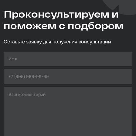
Тип товара
Проконсультируем и
абразивная полоска
Набор для вклейки стёкол
Размер / диаметр / объём
поможем с подбором
Автоэмали
70мм*400мм
Оставьте заявку для получения консультации