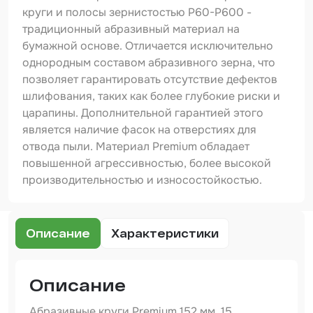
Шпатлевка
круги и полосы зернистостью Р60-Р600 -
традиционный абразивный материал на
Маскировочные материалы
бумажной основе. Отличается исключительно
Очищающая глина
однородным составом абразивного зерна, что
позволяет гарантировать отсутствие дефектов
Грунты
шлифования, таких как более глубокие риски и
царапины. Дополнительной гарантией этого
Оборудование шлифовальное
является наличие фасок на отверстиях для
Подложка промежуточная
отвода пыли. Материал Premium обладает
повышенной агрессивностью, более высокой
Ёмкость
производительностью и износостойкостью.
Клейкие листы
Герметики
Описание
Характеристики
Крышка для ёмкости
Описание
Материалы для вклейки стекол
Абразивные круги Premium 152 мм, 15
Лаки