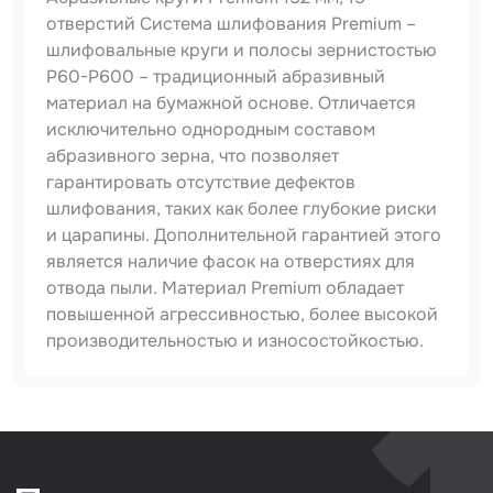
отверстий Система шлифования Premium –
Набор для вклейки стёкол
шлифовальные круги и полосы зернистостью
Р60-Р600 – традиционный абразивный
Автоэмали
материал на бумажной основе. Отличается
исключительно однородным составом
абразивного зерна, что позволяет
гарантировать отсутствие дефектов
шлифования, таких как более глубокие риски
и царапины. Дополнительной гарантией этого
является наличие фасок на отверстиях для
отвода пыли. Материал Premium обладает
повышенной агрессивностью, более высокой
производительностью и износостойкостью.
Артикул
5680180
Тип товара
абразивный круг