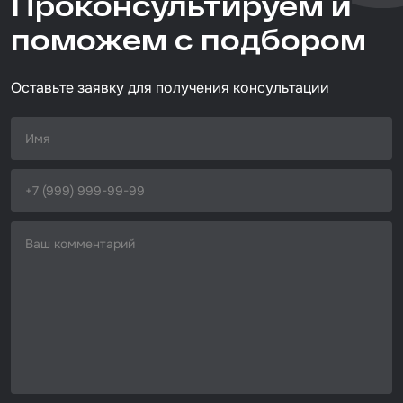
Проконсультируем и
Размер / диаметр / объём
поможем с подбором
D=152 мм
Оставьте заявку для получения консультации