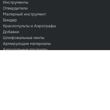
Инструменты
Отвердители
Малярный инструмент
Биндер
Краскопульты и Аэрографы
Добавки
Шлифовальные ленты
Армирующие материалы
Аэрозольные продукты
Защитное покрытие
Отрезные круги
Разбавитель
Средства индивидуальной защиты
Протирочные материалы
Шпатлевка
Маскировочные материалы
Очищающая глина
Грунты
Оборудование шлифовальное