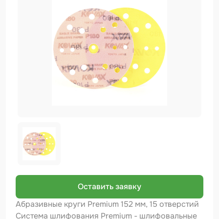
Биндер
Краскопульты и Аэрографы
Добавки
Шлифовальные ленты
Армирующие материалы
Аэрозольные продукты
Защитное покрытие
Отрезные круги
Разбавитель
Средства индивидуальной защиты
Оставить заявку
Протирочные материалы
Абразивные круги Premium 152 мм, 15 отверстий
Система шлифования Premium - шлифовальные