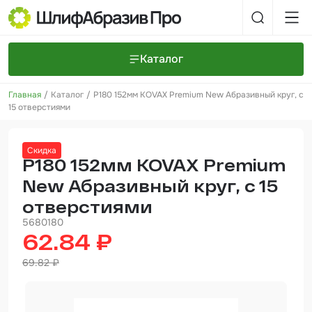
Каталог
Главная
Каталог
P180 152мм KOVAX Premium New Абразивный круг, с
Шлифовальные круги и полоски
О компании
15 отверстиями
Доставка и оплата
Шлифовальные рулоны
Прайс-листы
Контакты
Скидка
+7 (925) 101-69-43
Шлифовальные губки
Задать вопрос
P180 152мм KOVAX Premium
New Абразивный круг, с 15
Полировальные круги и пасты
отверстиями
Нетканые абразивные материалы
5680180
62.84 ₽
Инструменты
69.82 ₽
Отвердители
Малярный инструмент