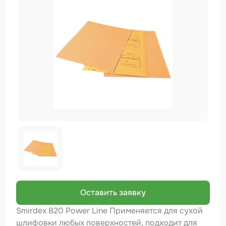
Биндер
Краскопульты и Аэрографы
Добавки
Шлифовальные ленты
Армирующие материалы
Аэрозольные продукты
Защитное покрытие
Отрезные круги
Разбавитель
Средства индивидуальной защиты
Оставить заявку
Протирочные материалы
Smirdex 820 Power Line Применяется для сухой
шлифовки любых поверхностей, подходит для