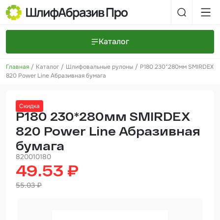
Каталог
Главная
Каталог
Шлифовальные рулоны
P180 230*280мм SMIRDEX
Шлифовальные круги и полоски
О компании
820 Power Line Абразивная бумага
Доставка и оплата
Шлифовальные рулоны
Прайс-листы
Контакты
Скидка
+7 (925) 101-69-43
Шлифовальные губки
Задать вопрос
P180 230*280мм SMIRDEX
820 Power Line Абразивная
Полировальные круги и пасты
бумага
Нетканые абразивные материалы
820010180
49.53 ₽
Инструменты
55.03 ₽
Отвердители
Малярный инструмент