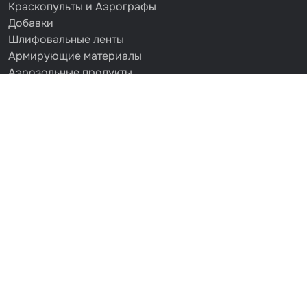
Краскопульты и Аэрографы
Добавки
Шлифовальные ленты
Армирующие материалы
Аэрозольные продукты
Защитное покрытие
Отрезные круги
Разбавитель
Средства индивидуальной защиты
Протирочные материалы
Шпатлевка
Маскировочные материалы
Очищающая глина
Грунты
Оборудование шлифовальное
Подложка промежуточная
Ёмкость
Клейкие листы
Герметики