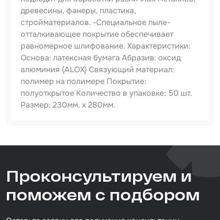
древесины, фанеры, пластика,
Набор для вклейки стёкол
стройматериалов. -Специальное пыле-
отталкивающее покрытие обеспечивает
Автоэмали
равномерное шлифование. Характеристики:
Основа: латексная бумага Абразив: оксид
алюминия (ALOX) Связующий материал:
полимер на полимере Покрытие:
полуоткрытое Количество в упаковке: 50 шт.
Размер: 230мм. х 280мм.
Артикул
820010180
Тип товара
Проконсультируем и
абразивная бумага
Размер / диаметр / объём
поможем с подбором
230*280 мм