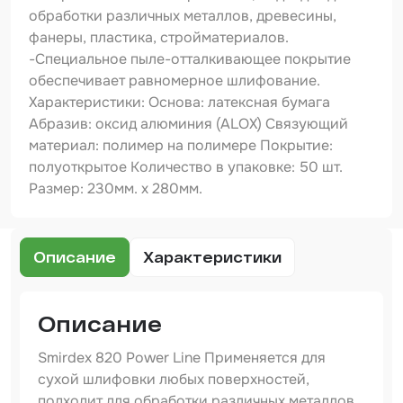
Шпатлевка
обработки различных металлов, древесины,
фанеры, пластика, стройматериалов.
Маскировочные материалы
-Специальное пыле-отталкивающее покрытие
Очищающая глина
обеспечивает равномерное шлифование.
Характеристики: Основа: латексная бумага
Грунты
Абразив: оксид алюминия (ALOX) Связующий
материал: полимер на полимере Покрытие:
Оборудование шлифовальное
полуоткрытое Количество в упаковке: 50 шт.
Подложка промежуточная
Размер: 230мм. х 280мм.
Ёмкость
Описание
Характеристики
Клейкие листы
Герметики
Описание
Крышка для ёмкости
Smirdex 820 Power Line Применяется для
Материалы для вклейки стекол
сухой шлифовки любых поверхностей,
подходит для обработки различных металлов,
Лаки