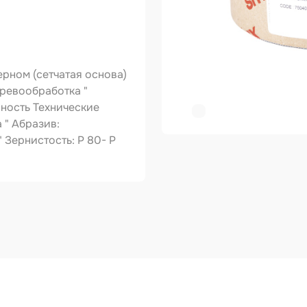
ер
копульты и
графы
рном (сетчатая основа)
вки
еревообработка "
ность Технические
овальные ленты
 " Абразив:
 Зернистость: P 80- Р
ирующие
риалы
зольные
укты
тное покрытие
зные круги
авитель