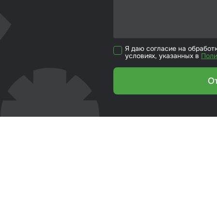
кие листы
етики
Я даю согласие на обработ
ка для ёмкости
условиях, указанных в
Поли
риалы для
йки стекол
О
р для вклейки
ол
эмали