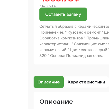
5478.59 ₽
Бинд
Оставить заявку
Крас
Аэро
Сетчатый абразив с керамическим зе
Доба
Применение: " Кузовной ремонт " Д
Обработка композитов " Промышлен
Шлиф
характеристики: " Связующие: смола
керамический " Цвет: светло-серый "
Арм
320 " Основа: Полиамидная сетка
мате
Аэро
прод
Защи
Описание
Характеристики
Отре
Описание
Разб