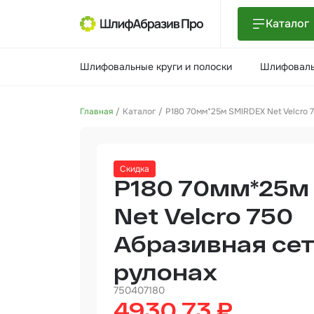
Каталог
Шлиф
Шлифовальные круги и полоски
Шлифоваль
поло
Шлиф
Главная
Каталог
P180 70мм*25м SMIRDEX Net Velcro 
Шлиф
Поли
Скидка
и па
P180 70мм*25м
Нетк
мате
Net Velcro 750
Абразивная сет
Инст
рулонах
Отве
750407180
4930.73 ₽
Маля