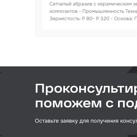
Сетчатый абразив с керамическим з
Сред
инди
композитов - Промышленность Техни
защи
Зернистость: P 80- Р 320 - Основа:
Прот
мате
Шпат
Артикул
Тип товара
Маск
Размер / диаметр / объём
мате
Очищ
Грун
Проконсульти
Обор
поможем с п
шлиф
Подл
пром
Оставьте заявку для получения консу
Ёмко