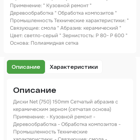
Шпатлевка
Применение: " Кузовной ремонт "
Деревообработка " Обработка композитов "
Маскировочные материалы
Промышленность Технические характеристики: "
Очищающая глина
Связующие: смола " Абразив: керамический "
Цвет: светло-серый " Зернистость: P 80- Р 600 "
Грунты
Основа: Полиамидная сетка
Оборудование шлифовальное
Подложка промежуточная
Описание
Характеристики
Ёмкость
Описание
Клейкие листы
Диски Net (750) 150mm Сетчатый абразив с
Герметики
керамическим зерном (сетчатая основа)
Крышка для ёмкости
Применение: - Кузовной ремонт -
Деревообработка - Обработка композитов -
Материалы для вклейки стекол
Промышленность Технические
характеристики: - Связующие: смола -
Лаки