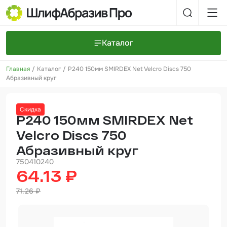
Каталог
Главная
Каталог
P240 150мм SMIRDEX Net Velcro Discs 750
Шлифовальные круги и полоски
О компании
Абразивный круг
Доставка и оплата
Шлифовальные рулоны
Прайс-листы
Контакты
Скидка
+7 (925) 101-69-43
Шлифовальные губки
Задать вопрос
P240 150мм SMIRDEX Net
Velcro Discs 750
Полировальные круги и пасты
Абразивный круг
Нетканые абразивные материалы
750410240
64.13 ₽
Инструменты
71.26 ₽
Отвердители
Малярный инструмент