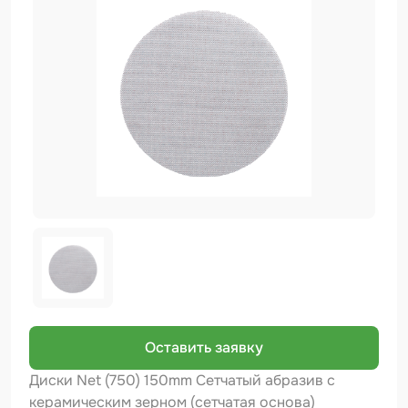
Биндер
Краскопульты и Аэрографы
Добавки
Шлифовальные ленты
Армирующие материалы
Аэрозольные продукты
Защитное покрытие
Отрезные круги
Разбавитель
Средства индивидуальной защиты
Оставить заявку
Протирочные материалы
Диски Net (750) 150mm Сетчатый абразив с
керамическим зерном (сетчатая основа)