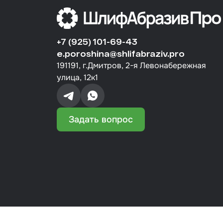
+7 (925) 101-69-43
e.poroshina@shlifabraziv.pro
191191, г.Дмитров, 2-я Левонабережная
улица, 12к1
Задать вопрос