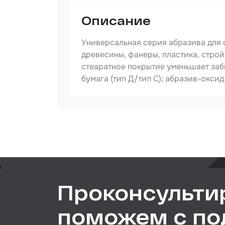
Сред
инди
Описание
защи
Прот
Универсальная серия абразива для 
мате
древесины, фанеры, пластика, стро
Шпат
стеаратное покрытие уменьшает заб
бумага (тип Д/тип С); абразив-окс
Маск
мате
Очищ
Артикул
Размер / диаметр / объём
Грун
Обор
шлиф
Подл
Проконсульти
пром
Ёмко
поможем с п