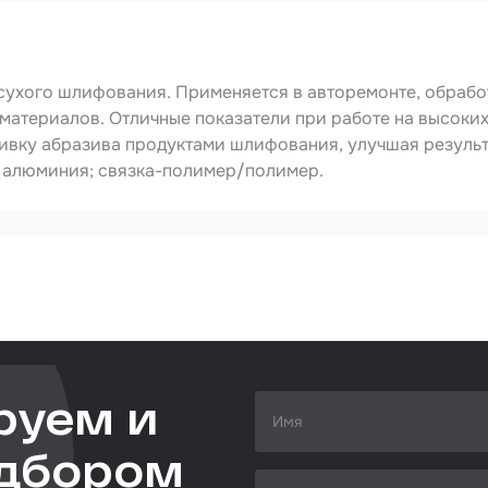
ства
видуальной
ты
ирочные
сухого шлифования. Применяется в авторемонте, обрабо
риалы
йматериалов. Отличные показатели при работе на высоки
левка
ивку абразива продуктами шлифования, улучшая результ
ид алюминия; связка-полимер/полимер.
ировочные
риалы
ающая глина
510441240
70мм*420мм
ты
удование
овальное
ожка
руем и
ежуточная
сть
одбором