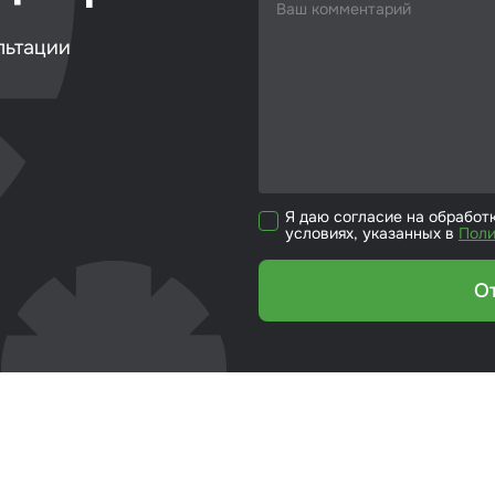
кие листы
льтации
етики
ка для ёмкости
риалы для
йки стекол
Я даю согласие на обработ
условиях, указанных в
Поли
р для вклейки
ол
О
эмали