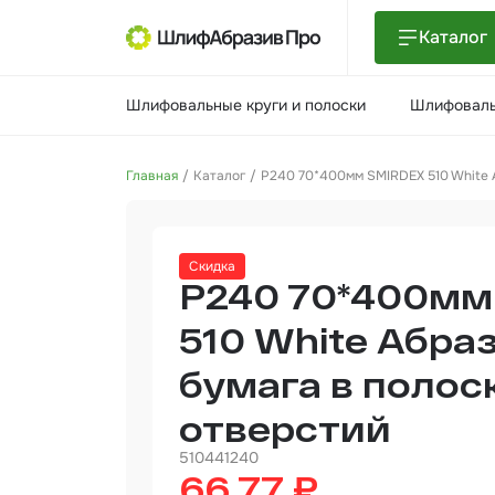
Каталог
Шлиф
Шлифовальные круги и полоски
Шлифоваль
поло
Шлиф
Главная
Каталог
P240 70*400мм SMIRDEX 510 White А
Шлиф
Поли
Скидка
и па
P240 70*400мм
Нетк
мате
510 White Абра
бумага в полоск
Инст
отверстий
Отве
510441240
66.77 ₽
Маля