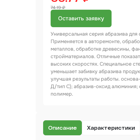
74.19 ₽
Бинд
Оставить заявку
Крас
Аэро
Универсальная серия абразива для
Доба
Применяется в авторемонте, обрабо
металлов, обработке древесины, фан
Шлиф
стройматериалов. Отличные показат
высоких скоростях. Специальное ст
Арм
уменьшает забивку абразива проду
мате
улучшая результаты работы. основа-
Аэро
Д/тип С); абразив-оксид алюминия;
прод
полимер.
Защи
Отре
Описание
Характеристики
Разб