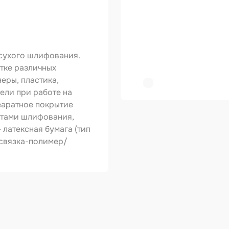
ер
копульты и
графы
 сухого шлифования.
вки
тке различных
еры, пластика,
овальные ленты
ели при работе на
еаратное покрытие
ирующие
ктами шлифования,
риалы
 латексная бумага (тип
зольные
 связка-полимер/
укты
тное покрытие
зные круги
авитель