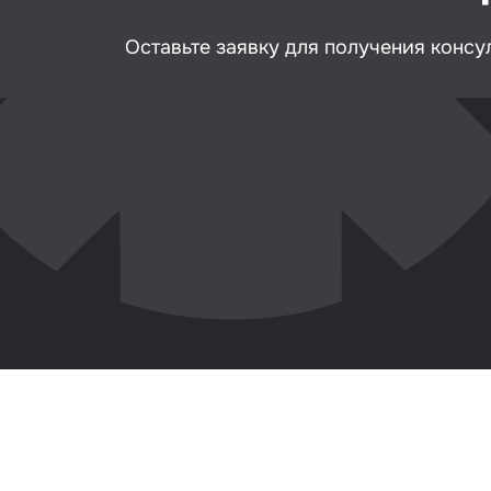
Клей
Оставьте заявку для получения консу
Герм
Крыш
Мате
вкле
Лаки
Набо
стёк
Авто