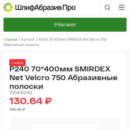
Каталог
Главная
Каталог
P240 70*400мм SMIRDEX Net Velcro 750
Шлифовальные круги и полоски
О компании
Абразивные полоски
Доставка и оплата
Шлифовальные рулоны
Прайс-листы
Контакты
Скидка
+7 (925) 101-69-43
Шлифовальные губки
Задать вопрос
P240 70*400мм SMIRDEX
Net Velcro 750 Абразивные
Полировальные круги и пасты
полоски
Нетканые абразивные материалы
750440240
130.64 ₽
Инструменты
145.16 ₽
Отвердители
Малярный инструмент