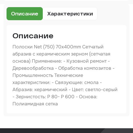
Шпатлевка
Описание
Характеристики
Маскировочные материалы
Очищающая глина
Описание
Грунты
Полоски Net (750) 70х400mm Сетчатый
Оборудование шлифовальное
абразив с керамическим зерном (сетчатая
основа) Применение: - Кузовной ремонт -
Подложка промежуточная
Деревообработка - Обработка композитов -
Ёмкость
Промышленность Технические
характеристики: - Связующие: смола -
Клейкие листы
Абразив: керамический - Цвет: светло-серый
- Зернистость: P 80- Р 600 - Основа:
Герметики
Полиамидная сетка
Крышка для ёмкости
Материалы для вклейки стекол
Артикул
750440240
Лаки