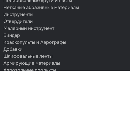
Полировальные круги и пасты
Нетканые абразивные материалы
Инструменты
Отвердители
Малярный инструмент
Биндер
Краскопульты и Аэрографы
Добавки
Шлифовальные ленты
Армирующие материалы
Аэрозольные продукты
Защитное покрытие
Отрезные круги
Разбавитель
Средства индивидуальной защиты
Протирочные материалы
Шпатлевка
Маскировочные материалы
Очищающая глина