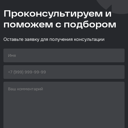
Тип товара
Проконсультируем и
абразивная полоска
Набор для вклейки стёкол
Размер / диаметр / объём
поможем с подбором
Автоэмали
70мм*400мм
Оставьте заявку для получения консультации