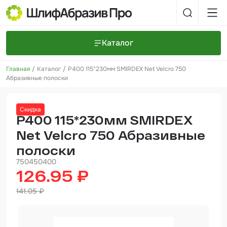
Каталог
Главная
Каталог
P400 115*230мм SMIRDEX Net Velcro 750
Шлифовальные круги и полоски
О компании
Абразивные полоски
Доставка и оплата
Шлифовальные рулоны
Прайс-листы
Контакты
Скидка
+7 (925) 101-69-43
Шлифовальные губки
Задать вопрос
P400 115*230мм SMIRDEX
Net Velcro 750 Абразивные
Полировальные круги и пасты
полоски
Нетканые абразивные материалы
750450400
126.95 ₽
Инструменты
141.05 ₽
Отвердители
Малярный инструмент