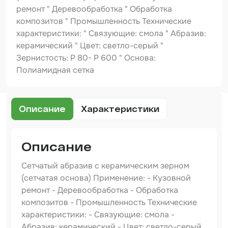
Шпатлевка
ремонт " Деревообработка " Обработка
композитов " Промышленность Технические
Маскировочные материалы
характеристики: " Связующие: смола " Абразив:
Очищающая глина
керамический " Цвет: светло-серый "
Зернистость: P 80- Р 600 " Основа:
Грунты
Полиамидная сетка
Оборудование шлифовальное
Подложка промежуточная
Описание
Характеристики
Ёмкость
Описание
Клейкие листы
Сетчатый абразив с керамическим зерном
Герметики
(сетчатая основа) Применение: - Кузовной
Крышка для ёмкости
ремонт - Деревообработка - Обработка
композитов - Промышленность Технические
Материалы для вклейки стекол
характеристики: - Связующие: смола -
Абразив: керамический - Цвет: светло-серый
Лаки