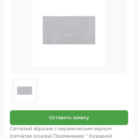
Биндер
Краскопульты и Аэрографы
Добавки
Шлифовальные ленты
Армирующие материалы
Аэрозольные продукты
Защитное покрытие
Отрезные круги
Разбавитель
Средства индивидуальной защиты
Оставить заявку
Протирочные материалы
Сетчатый абразив с керамическим зерном
(сетчатая основа) Применение: " Кузовной