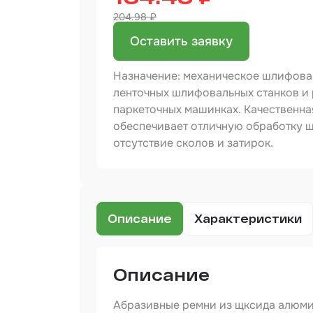
204.98 ₽
Бинд
Оставить заявку
Крас
Аэро
Назначение: механическое шлифован
Доба
ленточных шлифовальных станков и
паркеточных машинках. Качественна
Шлиф
обеспечивает отличную обработку 
отсутствие сколов и затирок.
Арм
мате
Аэро
прод
Описание
Характеристики
Защи
Отре
Описание
Разб
Абразивные ремни из щксида алюми