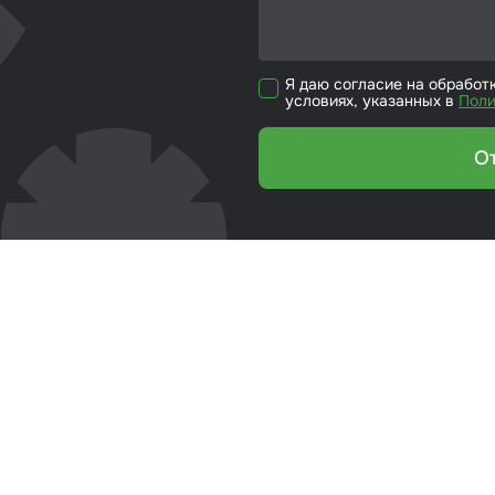
кие листы
етики
Я даю согласие на обработ
условиях, указанных в
Поли
ка для ёмкости
О
риалы для
йки стекол
р для вклейки
ол
эмали