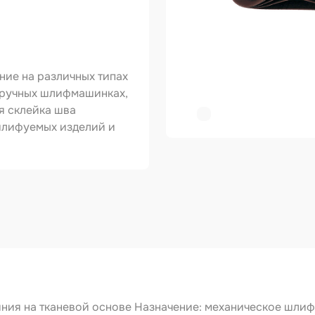
ер
копульты и
графы
ие на различных типах
вки
 ручных шлифмашинках,
я склейка шва
овальные ленты
шлифуемых изделий и
ирующие
риалы
зольные
укты
тное покрытие
зные круги
авитель
ния на тканевой основе Назначение: механическое шлиф