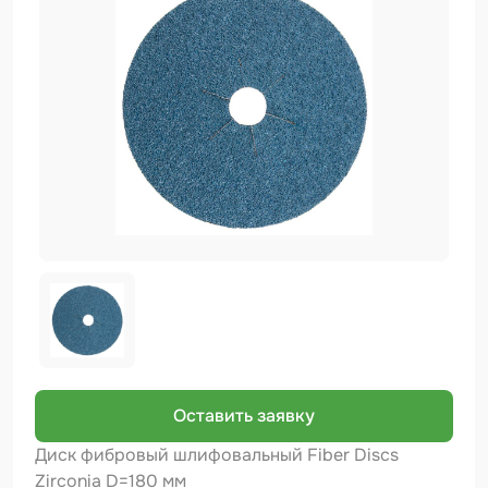
Биндер
Краскопульты и Аэрографы
Добавки
Шлифовальные ленты
Армирующие материалы
Аэрозольные продукты
Защитное покрытие
Отрезные круги
Разбавитель
Средства индивидуальной защиты
Оставить заявку
Протирочные материалы
Диск фибровый шлифовальный Fiber Discs
Zirconia D=180 мм