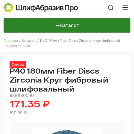
Каталог
Главная
Каталог
Р40 180мм Fiber Discs Zirconia Круг фибровый
Шлифовальные круги и полоски
О компании
шлифовальный
Доставка и оплата
Шлифовальные рулоны
Прайс-листы
Контакты
Скидка
+7 (925) 101-69-43
Шлифовальные губки
Задать вопрос
Р40 180мм Fiber Discs
Zirconia Круг фибровый
Полировальные круги и пасты
шлифовальный
Нетканые абразивные материалы
9310180040
171.35 ₽
Инструменты
190.39 ₽
Отвердители
Малярный инструмент