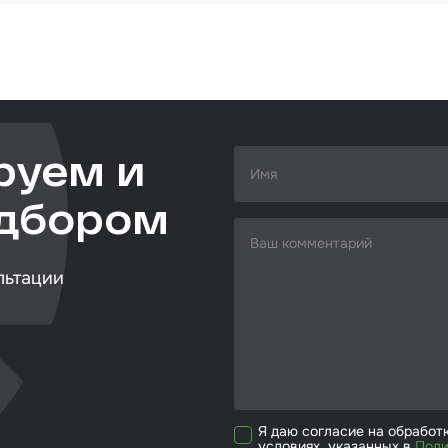
ства
635200040
видуальной
абразивная ткань
ты
дерево/металл
ирочные
200ммх25 м
риалы
левка
руем и
ировочные
риалы
одбором
ающая глина
ты
льтации
удование
овальное
ожка
ежуточная
сть
Я даю согласие на обработ
условиях, указанных в
Поли