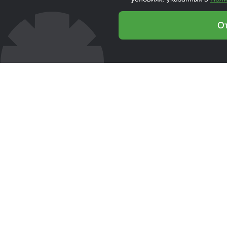
кие листы
О
етики
ка для ёмкости
риалы для
йки стекол
р для вклейки
ол
эмали