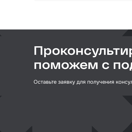
Сред
Артикул
инди
Тип товара
защи
Назначение
Прот
Размер / диаметр / объём
мате
Шпат
Проконсульти
Маск
мате
поможем с п
Очищ
Грун
Оставьте заявку для получения консу
Обор
шлиф
Подл
пром
Ёмко