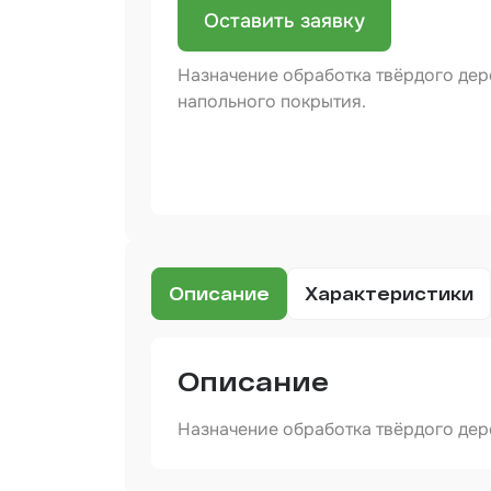
Оставить заявку
Бинд
Назначение обработка твёрдого дере
Крас
Аэро
напольного покрытия.
Доба
Шлиф
Арм
мате
Аэро
Описание
Характеристики
прод
Защи
Описание
Отре
Назначение обработка твёрдого дере
Разб