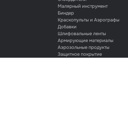
Малярный инструмент
Биндер
Краскопульты и Аэрографы
Добавки
Шлифовальные ленты
Армирующие материалы
Аэрозольные продукты
Защитное покрытие
Отрезные круги
Разбавитель
Средства индивидуальной защ
Протирочные материалы
Шпатлевка
Маскировочные материалы
Очищающая глина
Грунты
Оборудование шлифовальное
Подложка промежуточная