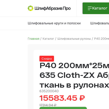
Каталог
Шлиф
Шлифовальные круги и полоски
Шлифоваль
поло
Шлиф
Главная
Каталог
Шлифовальные рулоны
Р40 200мм
Шлиф
Поли
Скидка
и па
Р40 200мм*25
Нетк
мате
635 Cloth-ZX А
ткань в рулона
Инст
635200040
Отве
15583.45 ₽
17314.94 ₽
Маля