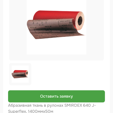
Биндер
Краскопульты и Аэрографы
Добавки
Шлифовальные ленты
Армирующие материалы
Аэрозольные продукты
Защитное покрытие
Отрезные круги
Разбавитель
Средства индивидуальной защиты
Оставить заявку
Протирочные материалы
Абразивная ткань в рулонах SMIRDEX 640 J-
Superflex, 1400ммх50м