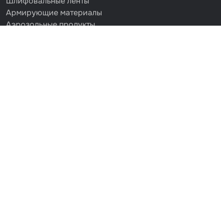
Шлифовальные ленты
Армирующие материалы
Аэрозольные продукты
Защитное покрытие
Отрезные круги
Разбавитель
Средства индивидуальной защиты
Протирочные материалы
Шпатлевка
Маскировочные материалы
Очищающая глина
Грунты
Оборудование шлифовальное
Подложка промежуточная
Ёмкость
Клейкие листы
Герметики
Крышка для ёмкости
Материалы для вклейки стекол