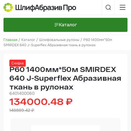
Каталог
Главная
Каталог
Шлифовальные рулоны
Р60 1400мм*50м
Шлифовальные круги и полоски
О компании
SMIRDEX 640 J-Superflex Абразивная ткань в рулонах
Доставка и оплата
Шлифовальные рулоны
Прайс-листы
Контакты
Скидка
+7 (925) 101-69-43
Шлифовальные губки
Задать вопрос
Р60 1400мм*50м SMIRDEX
640 J-Superflex Абразивная
Полировальные круги и пасты
ткань в рулонах
Нетканые абразивные материалы
6401400060
134000.48 ₽
Инструменты
148889.42 ₽
Отвердители
Малярный инструмент