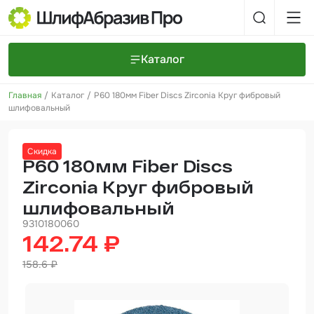
Каталог
Главная
Каталог
Р60 180мм Fiber Discs Zirconia Круг фибровый
Шлифовальные круги и полоски
О компании
шлифовальный
Доставка и оплата
Шлифовальные рулоны
Прайс-листы
Контакты
Скидка
+7 (925) 101-69-43
Шлифовальные губки
Задать вопрос
Р60 180мм Fiber Discs
Zirconia Круг фибровый
Полировальные круги и пасты
шлифовальный
Нетканые абразивные материалы
9310180060
142.74 ₽
Инструменты
158.6 ₽
Отвердители
Малярный инструмент