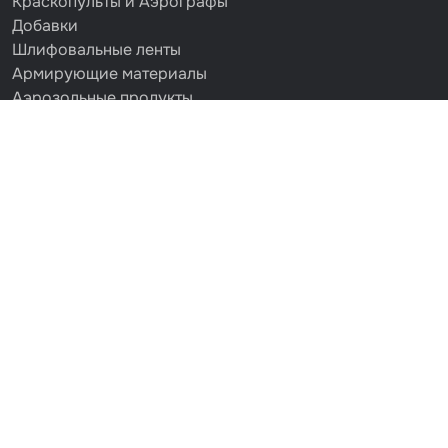
Краскопульты и Аэрографы
Добавки
Шлифовальные ленты
Армирующие материалы
Аэрозольные продукты
Защитное покрытие
Отрезные круги
Разбавитель
Средства индивидуальной защиты
Протирочные материалы
Шпатлевка
Маскировочные материалы
Очищающая глина
Грунты
Оборудование шлифовальное
Подложка промежуточная
Ёмкость
Клейкие листы
Герметики