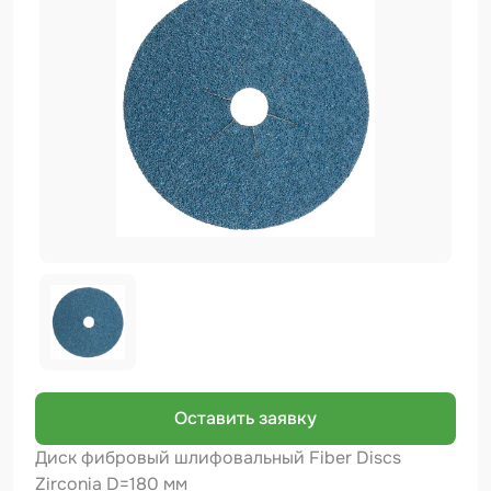
Биндер
Краскопульты и Аэрографы
Добавки
Шлифовальные ленты
Армирующие материалы
Аэрозольные продукты
Защитное покрытие
Отрезные круги
Разбавитель
Средства индивидуальной защиты
Оставить заявку
Протирочные материалы
Диск фибровый шлифовальный Fiber Discs
Zirconia D=180 мм