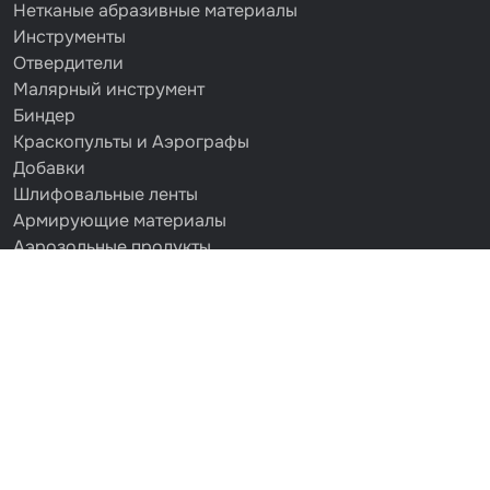
Нетканые абразивные материалы
Инструменты
Отвердители
Малярный инструмент
Биндер
Краскопульты и Аэрографы
Добавки
Шлифовальные ленты
Армирующие материалы
Аэрозольные продукты
Защитное покрытие
Отрезные круги
Разбавитель
Средства индивидуальной защиты
Протирочные материалы
Шпатлевка
Маскировочные материалы
Очищающая глина
Грунты