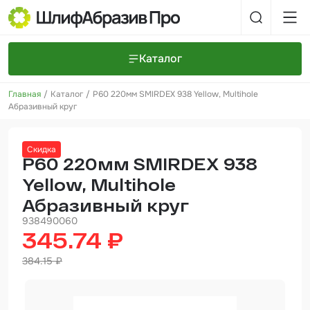
Каталог
Главная
Каталог
Р60 220мм SMIRDEX 938 Yellow, Multihole
Шлифовальные круги и полоски
О компании
Абразивный круг
Доставка и оплата
Шлифовальные рулоны
Прайс-листы
Контакты
Скидка
+7 (925) 101-69-43
Шлифовальные губки
Задать вопрос
Р60 220мм SMIRDEX 938
Yellow, Multihole
Полировальные круги и пасты
Абразивный круг
Нетканые абразивные материалы
938490060
345.74 ₽
Инструменты
384.15 ₽
Отвердители
Малярный инструмент