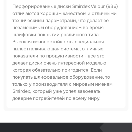
Перфорированные диски Smirdex Velour (936)
Набор для вклейки стёкол
отличаются хорошим качеством и отличными
техническими параметрами, что делает ее
Автоэмали
незаменимым оборудованием во время
шлифовки покрытий различного типа.
Высокая износостойкость, специальная
пылеотталкивающая система, отличные
показатели по продуктивности - все это
делает диски очень интересной моделью,
которая обязательно пригодится. Если
покупать шлифовальное оборудование, то
только у производителя с мировым именем
Smirdex, который уже успел завоевать
доверие потребителей по всему миру.
Артикул
938490060
Тип товара