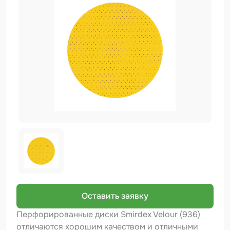
Биндер
Краскопульты и Аэрографы
Добавки
Шлифовальные ленты
Армирующие материалы
Аэрозольные продукты
Защитное покрытие
Отрезные круги
Разбавитель
Средства индивидуальной защиты
Оставить заявку
Протирочные материалы
Перфорированные диски Smirdex Velour (936)
отличаются хорошим качеством и отличными