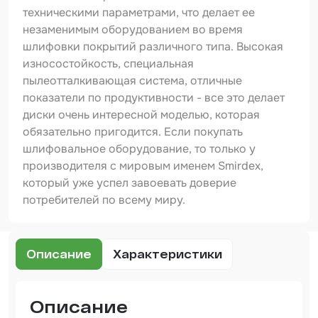
Шпатлевка
техническими параметрами, что делает ее
незаменимым оборудованием во время
Маскировочные материалы
шлифовки покрытий различного типа. Высокая
Очищающая глина
износостойкость, специальная
пылеотталкивающая система, отличные
Грунты
показатели по продуктивности - все это делает
диски очень интересной моделью, которая
Оборудование шлифовальное
обязательно пригодится. Если покупать
Подложка промежуточная
шлифовальное оборудование, то только у
производителя с мировым именем Smirdex,
Ёмкость
который уже успел завоевать доверие
потребителей по всему миру.
Клейкие листы
Герметики
Описание
Характеристики
Крышка для ёмкости
Материалы для вклейки стекол
Описание
Лаки