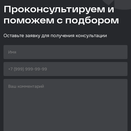
Проконсультируем и
абразивный круг
Размер / диаметр / объём
поможем с подбором
D=220 мм
Оставьте заявку для получения консультации