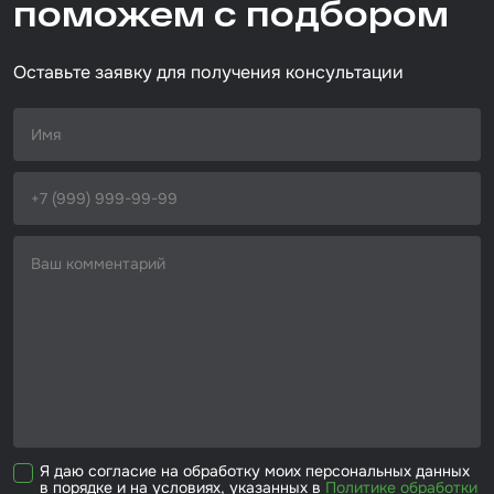
поможем с подбором
дерево/металл
Размер / диаметр / объём
Набор для вклейки стёкол
700мм*50 м
Оставьте заявку для получения консультации
Автоэмали
Я даю согласие на обработку моих персональных данных
в порядке и на условиях, указанных в
Политике обработки