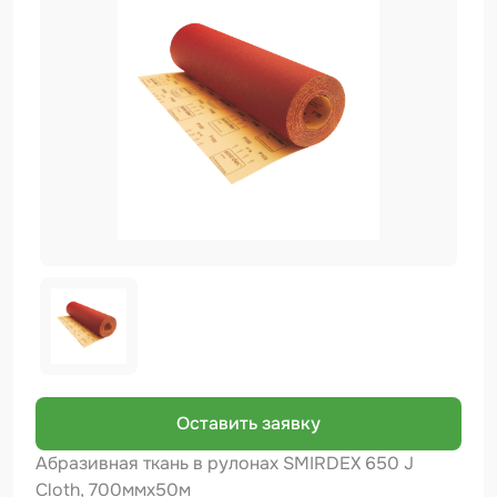
Биндер
Краскопульты и Аэрографы
Добавки
Шлифовальные ленты
Армирующие материалы
Аэрозольные продукты
Защитное покрытие
Отрезные круги
Разбавитель
Средства индивидуальной защиты
Оставить заявку
Протирочные материалы
Абразивная ткань в рулонах SMIRDEX 650 J
Cloth, 700ммх50м