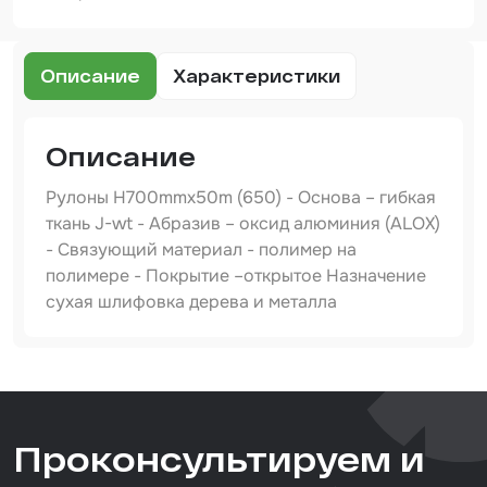
Шпатлевка
Маскировочные материалы
Описание
Характеристики
Очищающая глина
Грунты
Описание
Оборудование шлифовальное
Рулоны H700mmx50m (650) - Основа – гибкая
ткань J-wt - Абразив – оксид алюминия (ALOX)
Подложка промежуточная
- Связующий материал - полимер на
Ёмкость
полимере - Покрытие –открытое Назначение
сухая шлифовка дерева и металла
Клейкие листы
Герметики
Артикул
650700060-50
Крышка для ёмкости
Тип товара
Материалы для вклейки стекол
Проконсультируем и
абразивная ткань
Назначение
Лаки