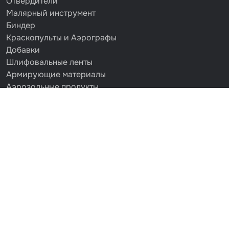
Отвердители
Малярный инструмент
Биндер
Краскопульты и Аэрографы
Добавки
Шлифовальные ленты
Армирующие материалы
Аэрозольные продукты
Защитное покрытие
Отрезные круги
Разбавитель
Средства индивидуальной защиты
Протирочные материалы
Шпатлевка
Маскировочные материалы
Очищающая глина
Грунты
Оборудование шлифовальное
Подложка промежуточная