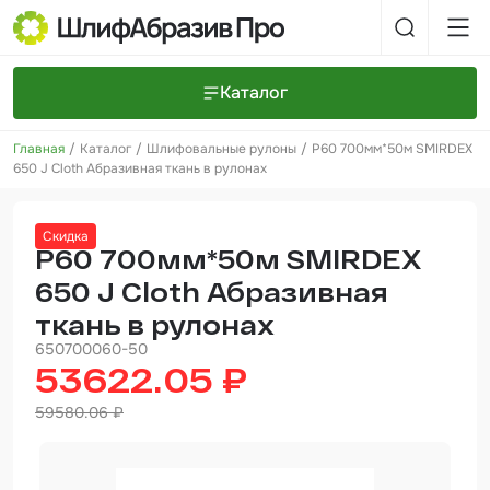
Каталог
Главная
Каталог
Шлифовальные рулоны
Р60 700мм*50м SMIRDEX
Шлифовальные круги и полоски
О компании
650 J Cloth Абразивная ткань в рулонах
Доставка и оплата
Шлифовальные рулоны
Прайс-листы
Контакты
Скидка
+7 (925) 101-69-43
Шлифовальные губки
Задать вопрос
Р60 700мм*50м SMIRDEX
650 J Cloth Абразивная
Полировальные круги и пасты
ткань в рулонах
Нетканые абразивные материалы
650700060-50
53622.05 ₽
Инструменты
59580.06 ₽
Отвердители
Малярный инструмент