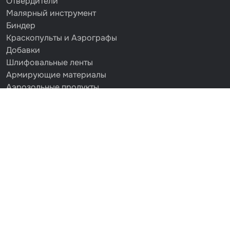
Отвердители
Малярный инструмент
Биндер
Краскопульты и Аэрографы
Добавки
Шлифовальные ленты
Армирующие материалы
Аэрозольные продукты
Защитное покрытие
Отрезные круги
Разбавитель
Средства индивидуальной защиты
Протирочные материалы
Шпатлевка
Маскировочные материалы
Очищающая глина
Грунты
Оборудование шлифовальное
Подложка промежуточная