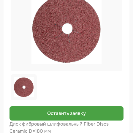
Биндер
Краскопульты и Аэрографы
Добавки
Шлифовальные ленты
Армирующие материалы
Аэрозольные продукты
Защитное покрытие
Отрезные круги
Разбавитель
Средства индивидуальной защиты
Оставить заявку
Протирочные материалы
Диск фибровый шлифовальный Fiber Discs
Ceramic D=180 мм