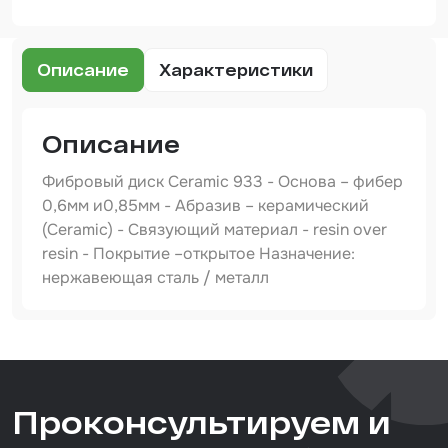
Шпатлевка
Маскировочные материалы
Описание
Характеристики
Очищающая глина
Грунты
Описание
Оборудование шлифовальное
Фибровый диск Ceramic 933 - Основа – фибер
0,6мм и0,85мм - Абразив – керамический
Подложка промежуточная
(Ceramic) - Связующий материал - resin over
Ёмкость
resin - Покрытие –открытое Назначение:
нержавеющая сталь / металл
Клейкие листы
Герметики
Артикул
9330180080
Крышка для ёмкости
Тип товара
Материалы для вклейки стекол
Проконсультируем и
фибровый круг
Назначение
Лаки