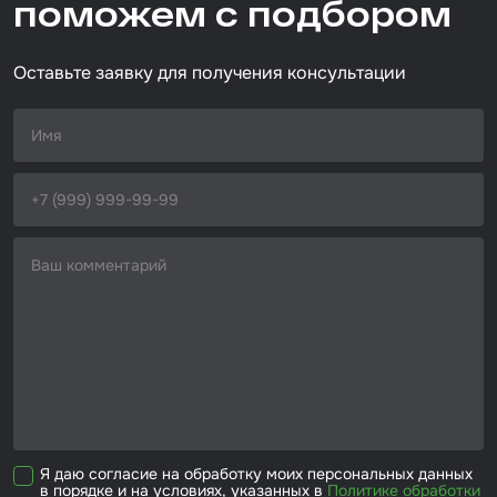
поможем с подбором
нержавеющая сталь/металл
Размер / диаметр / объём
Набор для вклейки стёкол
D=180 мм
Оставьте заявку для получения консультации
Автоэмали
Я даю согласие на обработку моих персональных данных
в порядке и на условиях, указанных в
Политике обработки